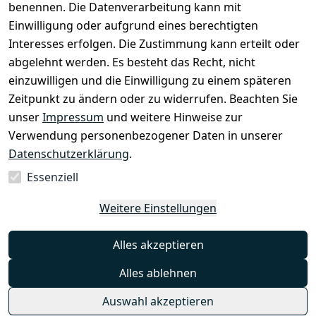
benennen. Die Datenverarbeitung kann mit
Datenschutz
Einwilligung oder aufgrund eines berechtigten
erklärung
Interesses erfolgen. Die Zustimmung kann erteilt oder
Barrierefrei
abgelehnt werden. Es besteht das Recht, nicht
heitserkläru
einzuwilligen und die Einwilligung zu einem späteren
ng
Zeitpunkt zu ändern oder zu widerrufen. Beachten Sie
Widerrufsre
unser
Impressum
und weitere Hinweise zur
cht
Verwendung personenbezogener Daten in unserer
Datenschutzerklärung
.
Essenziell
Vertrag
Weitere Einstellungen
widerrufen
Alles akzeptieren
Alles ablehnen
Auswahl akzeptieren
© PlentyONE GmbH 2025